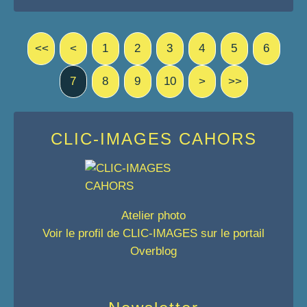
<<
<
1
2
3
4
5
6
7
8
9
10
>
>>
CLIC-IMAGES CAHORS
Atelier photo
Voir le profil de
CLIC-IMAGES
sur le portail
Overblog