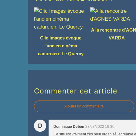
A la rencontre d'AG
Clic Images évoque
VARDA
l'ancien cinéma
cadurcien: Le Quercy
Commenter cet article
Ajouter un commentaire
D
Dominique Debon
28/03/2022 19:30
Ce site est vraiment très bien organisé, agréable e