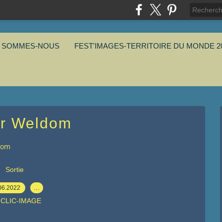
I SOMMES-NOUS
FEST'IMAGES-TERRITOIRE DU MONDE 2
er Weldom
dom
Sortie
06.2022
…
 CLIC-IMAGE