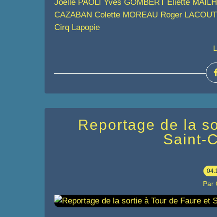
Joelle PAOLI Yves GOMBERT Eliette MAILH
CAZABAN Colette MOREAU Roger LACOUT sont
Cirq Lapopie
L
Reportage de la so
Saint-C
04.
Par