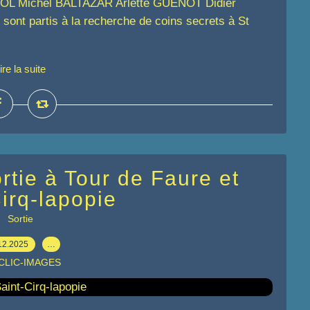
OL Michel BALTAZAR Arlette GUENOT Didier
 partis à la recherche de coins secrets à St
ire la suite
rtie à Tour de Faure et
irq-lapopie
Sortie
12.2025
…
 CLIC-IMAGES