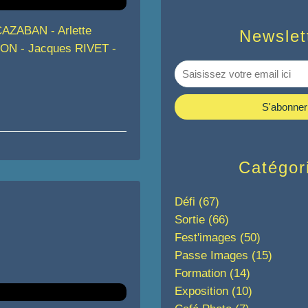
CAZABAN - Arlette
Newslet
ON - Jacques RIVET -
Catégor
Défi
(67)
Sortie
(66)
Fest'images
(50)
Passe Images
(15)
Formation
(14)
Exposition
(10)