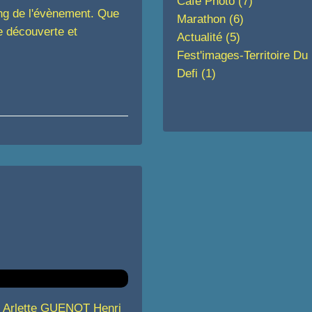
Café Photo
(7)
ong de l'évènement. Que
Marathon
(6)
e découverte et
Actualité
(5)
Fest'images-Territoire D
Defi
(1)
Arlette GUENOT Henri