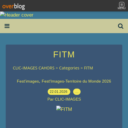
MENU
FITM
CLIC-IMAGES CAHORS
>
Categories
>
FITM
,
Fest'images
Fest'Images-Territoire du Monde 2026
22.01.2026
…
Par CLIC-IMAGES