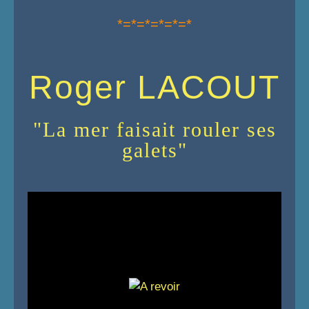
*=*=*=*=*=*
Roger LACOUT
"La mer faisait rouler ses
galets"