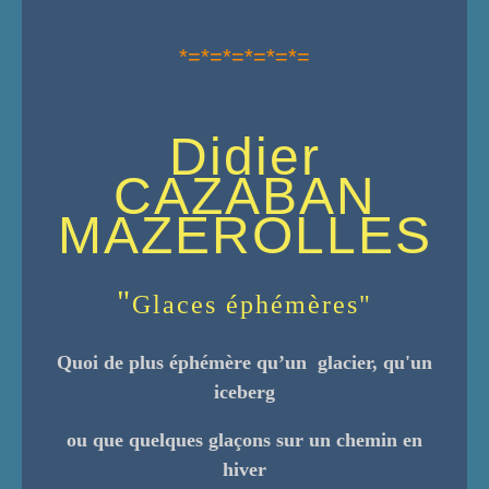
*=*=*=*=*=*=
Didier
CAZABAN
MAZEROLLES
"
Glaces éphémères"
Quoi de plus éphémère qu’un glacier,
qu'un
iceberg
ou que quelques glaçons sur un chemin en
hiver