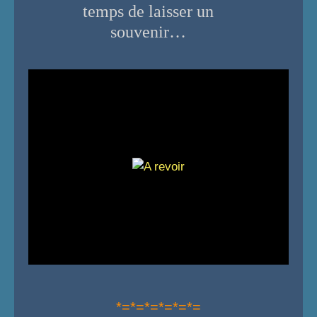
temps de laisser un
souvenir…
*=*=*=*=*=*=