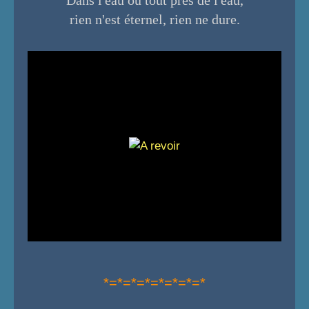
rien n'est éternel, rien ne dure.
*=*=*=*=*=*=*=*