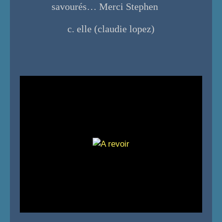
savourés… Merci Stephen
c. elle (claudie lopez)