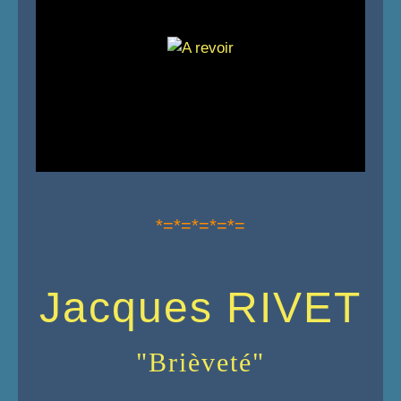
*=*=*=*=*=
Jacques RIVET
"Brièveté"