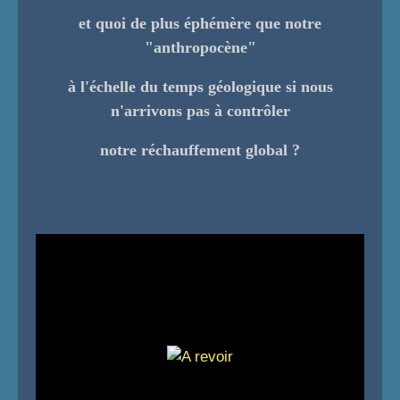
et quoi de plus éphémère que notre
"anthropocène"
à l'échelle du temps géologique si nous
n'arrivons pas à contrôler
notre réchauffement global ?