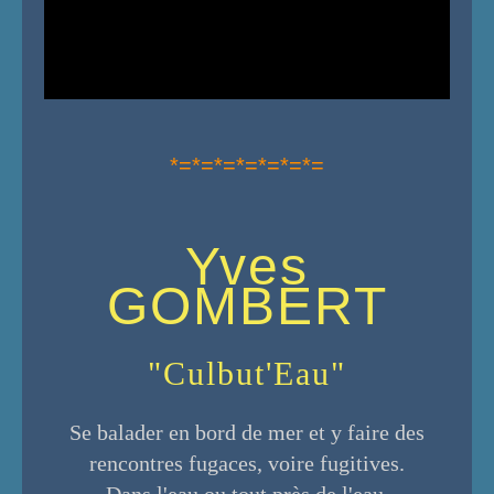
*=*=*=*=*=*=*=
Yves
GOMBERT
"Culbut'Eau"
Se balader en bord de mer et y faire des
rencontres fugaces, voire fugitives.
Dans l'eau ou tout près de l'eau,