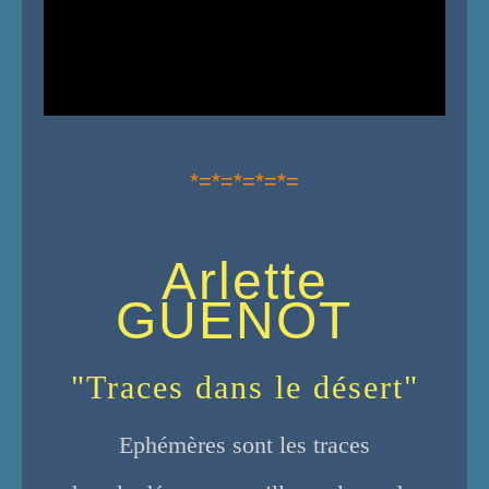
*=*=*=*=*=
Arlette
GUENOT
"Traces dans le désert"
Ephémères sont les traces