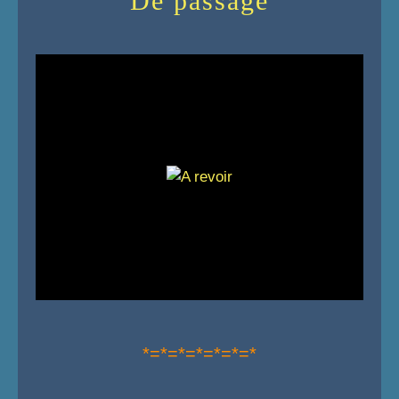
"De passage"
*=*=*=*=*=*=*