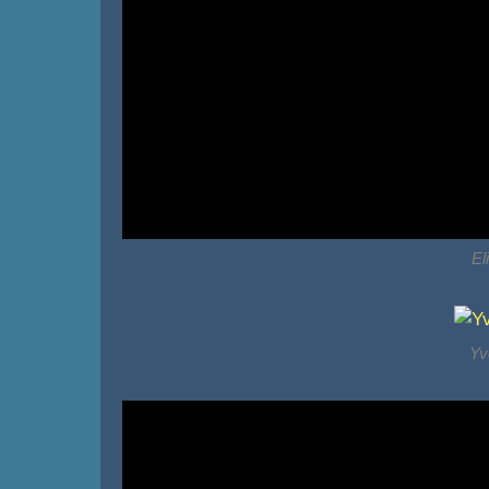
El
Yv