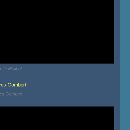
iette Mailhol
es Gombert