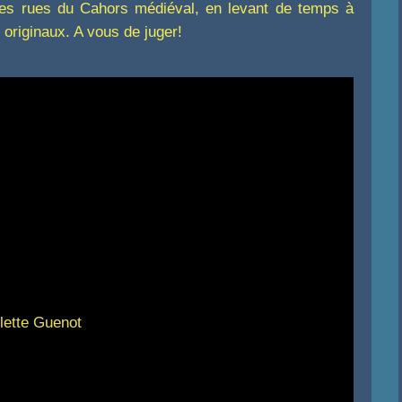
ites rues du Cahors médiéval, en levant de temps à
 originaux. A vous de juger!