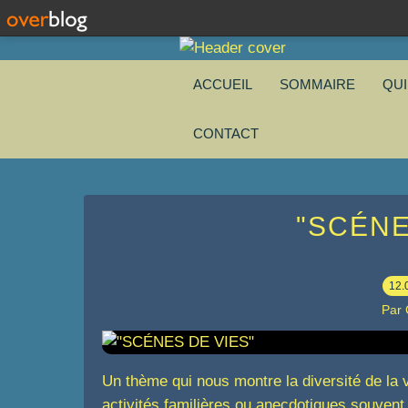
ACCUEIL
SOMMAIRE
QU
CONTACT
"SCÉNE
12.
Par
Un thème qui nous montre la diversité de la
activités familières ou anecdotiques souven