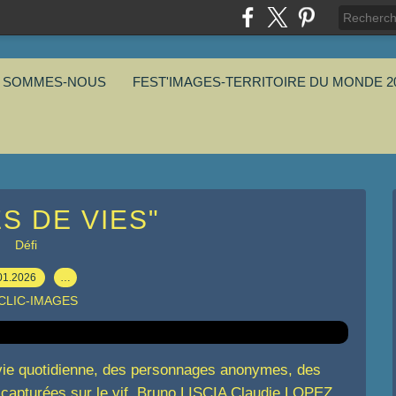
I SOMMES-NOUS
FEST'IMAGES-TERRITOIRE DU MONDE 2
S DE VIES"
Défi
01.2026
…
 CLIC-IMAGES
 vie quotidienne, des personnages anonymes, des
t capturées sur le vif. Bruno LISCIA Claudie LOPEZ