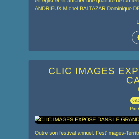
enregistrer et afficher une quantité de lumièr
ANDRIEUX Michel BALTAZAR Dominique DE
L
CLIC IMAGES EX
C
08.
Par
Outre son festival annuel, Fest’images-Terri