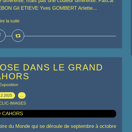
e différente, mais pas une couleur différente. Pascal
BON Gil ETIEVE Yves GOMBERT Arlette...
ire la suite
POSE DANS LE GRAND
AHORS
Exposition
12.2025
…
 CLIC-IMAGES
toire du Monde qui se déroule de septembre à octobre