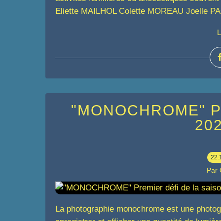
Eliette MAILHOL Colette MOREAU Joelle PA
L
"MONOCHROME" Prem
20
22.
Par
La photographie monochrome est une photogr