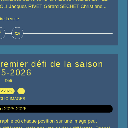
OLI Jacques RIVET Gérard SECHET Christiane...
ire la suite
ier défi de la saison
25-2026
Défi
12.2025
…
 CLIC-IMAGES
aphie où chaque position sur une image peut