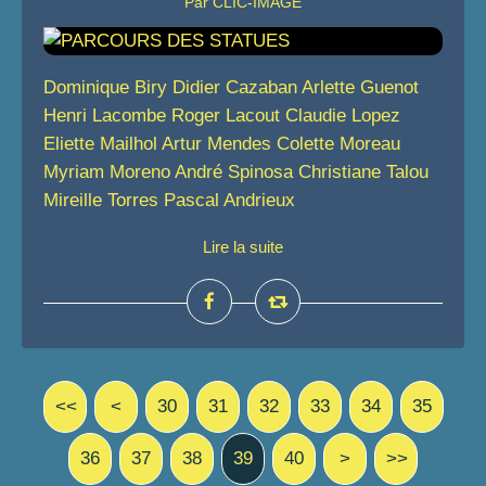
Par CLIC-IMAGE
Dominique Biry Didier Cazaban Arlette Guenot
Henri Lacombe Roger Lacout Claudie Lopez
Eliette Mailhol Artur Mendes Colette Moreau
Myriam Moreno André Spinosa Christiane Talou
Mireille Torres Pascal Andrieux
Lire la suite
<<
<
10
20
30
31
32
33
34
35
36
37
38
39
40
>
>>