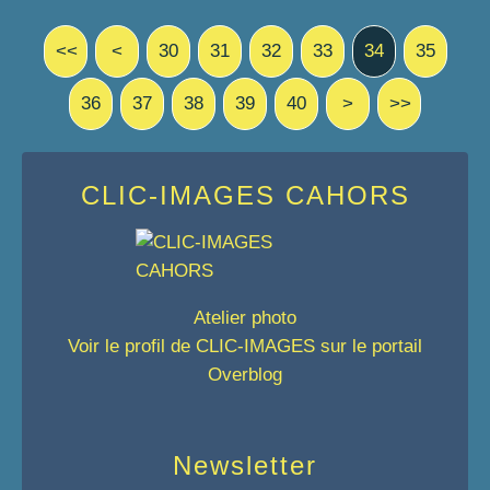
<<
<
10
20
30
31
32
33
34
35
36
37
38
39
40
>
>>
CLIC-IMAGES CAHORS
Atelier photo
Voir le profil de
CLIC-IMAGES
sur le portail
Overblog
Newsletter