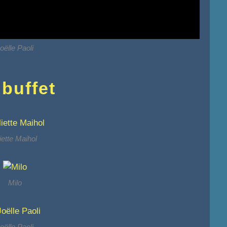
oëlle Paoli
 buffet
iette Maihol
Milo
oëlle Paoli