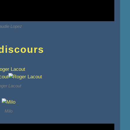
audie Lopez
discours
ger Lacout
Milo