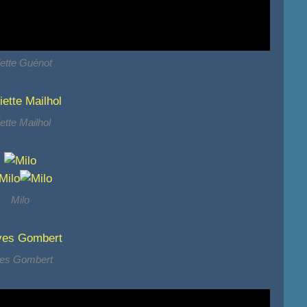
lette Guénot
iette Mailhol
Milo
es Gombert