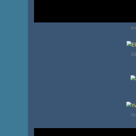
Ar
El
Yv