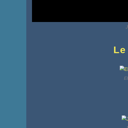
J
Le
El
J