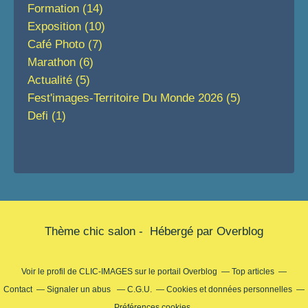
Formation
(14)
Exposition
(10)
Café Photo
(7)
Marathon
(6)
Actualité
(5)
Fest'images-Territoire Du Monde 2026
(5)
Defi
(1)
Thème chic salon - Hébergé par
Overblog
Voir le profil de
CLIC-IMAGES
sur le portail Overblog
Top articles
Contact
Signaler un abus
C.G.U.
Cookies et données personnelles
Préférences cookies