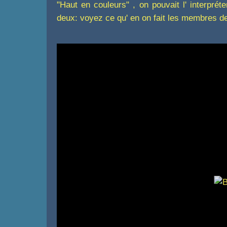
"Haut en couleurs" , on pouvait l' interpré
deux: voyez ce qu' en on fait les membres de