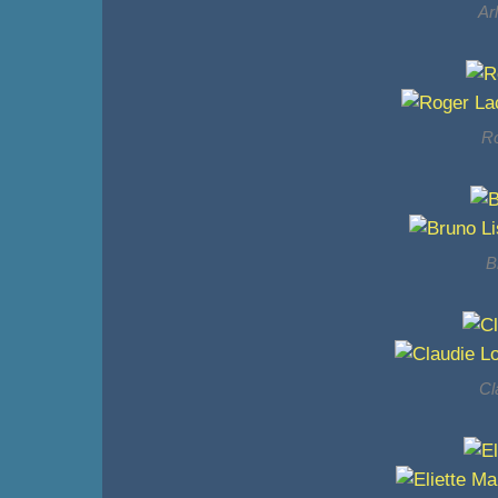
Ar
Ro
B
Cl