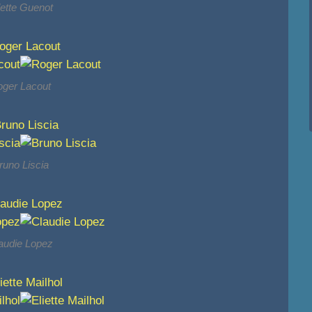
lette Guenot
ger Lacout
runo Liscia
audie Lopez