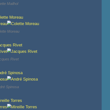
iette Mailhol
lette Moreau
cques Rivet
dré Spinosa