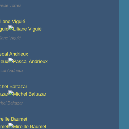
reille Torres
liane Viguié
cal Andrieux
hel Baltazar