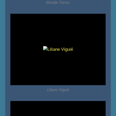
Mireille Torres
Liliane Viguié